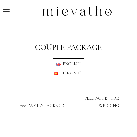
T
o
g
g
l
COUPLE PACKAGE
e
n
a
ENGLISH
v
TIẾNG VIỆT
i
g
a
ĐIỀU
Next: NOTE – PRE
t
HƯỚNG
Prev: FAMILY PACKAGE
WEDDING
i
o
BÀI
n
VIẾT