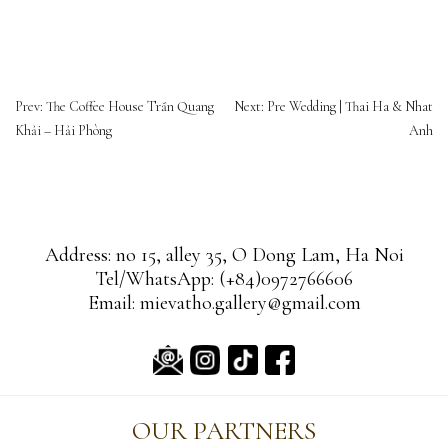
ĐIỀU
Prev: The Coffee House Trần Quang
Next: Pre Wedding | Thai Ha & Nhat
HƯỚNG
Khải – Hải Phòng
Anh
BÀI
VIẾT
Address: no 15, alley 35, O Dong Lam, Ha Noi
Tel/WhatsApp: (+84)0972766606
Email: mievatho.gallery@gmail.com
OUR PARTNERS