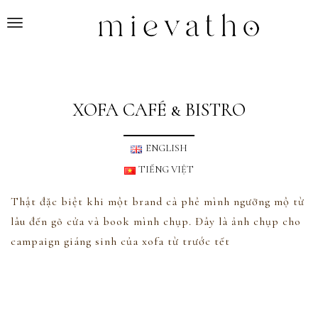
T
o
g
g
l
XOFA CAFÉ & BISTRO
e
n
a
ENGLISH
v
TIẾNG VIỆT
i
g
Thật đặc biệt khi một brand cà phê mình ngưỡng mộ từ
a
lâu đến gõ cửa và book mình chụp. Đây là ảnh chụp cho
t
campaign giáng sinh của xofa từ trước tết
i
o
n