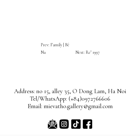
ĐIỀU
Prev: Family | Bé
HƯỚNG
Na
Next: Re’ 1997
BÀI
VIẾT
Address: no 15, alley 35, O Dong Lam, Ha Noi
Tel/WhatsApp: (+84)0972766606
Email: mievatho.gallery@gmail.com