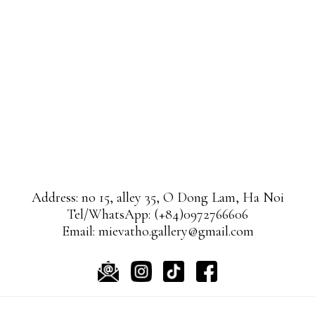
Address: no 15, alley 35, O Dong Lam, Ha Noi
Tel/WhatsApp: (+84)0972766606
Email: mievatho.gallery@gmail.com