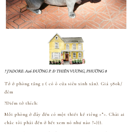
? J’ADORE: A26 ĐƯỜNG P. Đ THIÊN VƯƠNG, PHƯỜNG 8
Tớ ở phòng tầng 2 ( có ô cửa siêu xinh xắn). Giá 580k/
đêm
?Điểm tớ thích:
Mỗi phòng ở đây đều có một thiết kế riêng >”<. Chài ai
chắc tôi phải đến ở hết xem nó như nào ?
=))).