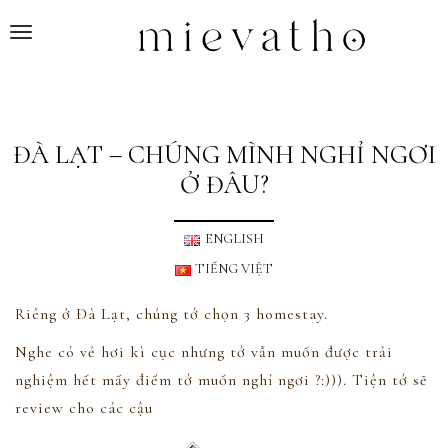
T
o
g
g
l
ĐÀ LẠT – CHÚNG MÌNH NGHỈ NGƠI
e
Ở ĐÂU?
n
a
v
ENGLISH
i
TIẾNG VIỆT
g
a
Riêng ở Đà Lạt, chúng tớ chọn 3 homestay.
t
i
Nghe có vẻ hơi kì cục nhưng tớ vẫn muốn được trải
o
nghiệm hết mấy điểm tớ muốn nghỉ ngơi ?
:))). Tiện tớ sẽ
n
review cho các cậu