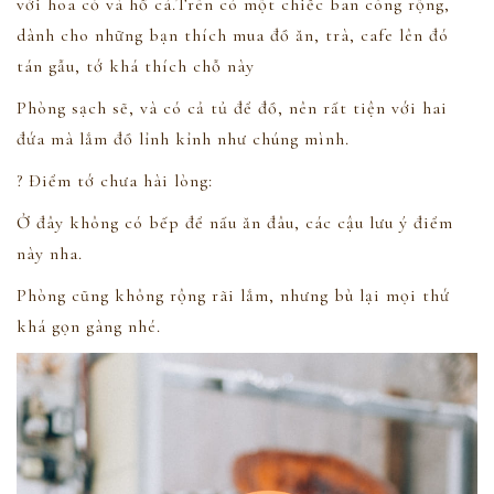
với hoa cỏ và hồ cá.Trên có một chiếc ban công rộng,
dành cho những bạn thích mua đồ ăn, trà, cafe lên đó
tán gẫu, tớ khá thích chỗ này
Phòng sạch sẽ, và có cả tủ để đồ, nên rất tiện với hai
đứa mà lắm đồ lỉnh kỉnh như chúng mình.
? Điểm tớ chưa hài lòng:
Ở đây không có bếp để nấu ăn đâu, các cậu lưu ý điểm
này nha.
Phòng cũng không rộng rãi lắm, nhưng bù lại mọi thứ
khá gọn gàng nhé.