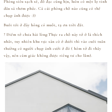
Phòng siêu sạch sẽ, đồ đạc cũng hịn, luôn có một lọ tinh
dầu sả thơm phức. Cả cái phòng chỗ nào cũng có thể
chụp ảnh được
:))
Buổi tối ở đây hông có muỗi, tạ ơn trời đất.
? Điểm tớ chưa hài lòng:Thực ra chỗ này tớ ở là thích
nhất, tuy nhiên khu vực sân cỏ ở dưới thì vào cuối tuần
thường có người chụp ảnh cưới ở đó ( hôm tớ đi thấy
vậy, nên cảm giác không được riêng tư cho lắm).