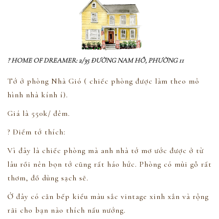
? HOME OF DREAMER: 2/35 ĐƯỜNG NAM HỒ, PHƯỜNG 11
Tớ ở phòng Nhà Gió ( chiếc phòng được làm theo mô
hình nhà kính í).
Giá là 550k/ đêm.
? Điểm tớ thích:
Vì đây là chiếc phòng mà anh nhà tớ mơ ước được ở từ
lâu rồi nên bọn tớ cũng rất háo hức. Phòng có mùi gỗ rất
thơm, đồ dùng sạch sẽ.
Ở đây có căn bếp kiểu màu sắc vintage xinh xắn và rộng
rãi cho bạn nào thích nấu nướng.