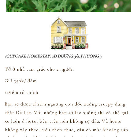
?CUPCAKE HOMESTAY: 2D ĐƯỜNG 3/4, PHƯỜNG 3
Tớ ở nhà tam giác cho 2 người.
Giá 350k/ đêm
?Điểm tớ thích
Bạn sẽ được chiêm ngưỡng con dốc xuống creepy đúng
chất Đà Lạt. Với những bạn sợ lao xuống thì có thể gửi
xe luôn ở hotel bên trên nên không sợ đâu. Và home
không xây theo kiểu chen chúc, vẫn có một khoảng sân