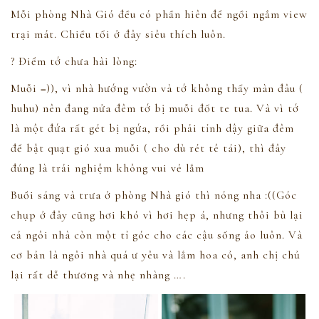
Mỗi phòng Nhà Gió đều có phần hiên để ngồi ngắm view
trại mát. Chiều tối ở đây siêu thích luôn.
? Điểm tớ chưa hài lòng:
Muỗi =)), vì nhà hướng vườn và tớ không thấy màn đâu (
huhu) nên đang nửa đêm tớ bị muỗi đốt te tua. Và vì tớ
là một đứa rất gét bị ngứa, rồi phải tỉnh dậy giữa đêm
để bật quạt gió xua muỗi ( cho dù rét tê tái), thì đây
đúng là trải nghiệm không vui vẻ lắm
Buổi sáng và trưa ở phòng Nhà gió thì nóng nha :((Góc
chụp ở đây cũng hơi khó vì hơi hẹp á, nhưng thôi bù lại
cả ngôi nhà còn một tỉ góc cho các cậu sống ảo luôn. Và
cơ bản là ngôi nhà quá ư yêu và lắm hoa cỏ, anh chị chủ
lại rất dễ thương và nhẹ nhàng ….