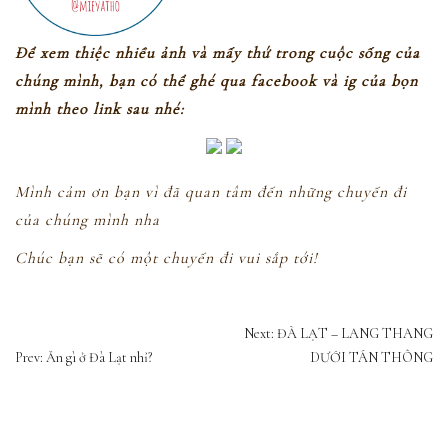
Để xem thiệc nhiều ảnh và mấy thứ trong cuộc sống của
chúng mình, bạn có thể ghé qua facebook và ig của bọn
mình theo link sau nhé:
Mình cảm ơn bạn vì đã quan tâm đến những chuyến đi
của chúng mình nha
Chúc bạn sẽ có một chuyến đi vui sắp tới!
ĐIỀU
Next: ĐÀ LẠT – LANG THANG
HƯỚNG
Prev: Ăn gì ở Đà Lạt nhỉ?
DƯỚI TÁN THÔNG
BÀI
VIẾT